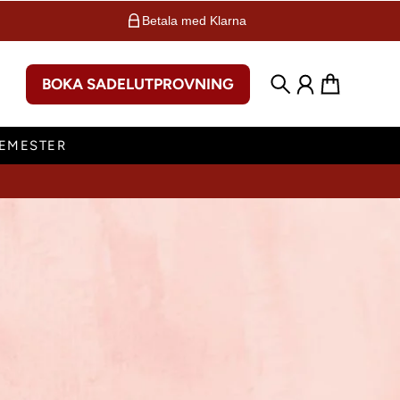
Betala med Klarna
BOKA SADELUTPROVNING
Sök
Konto
Varukorg
SEMESTER