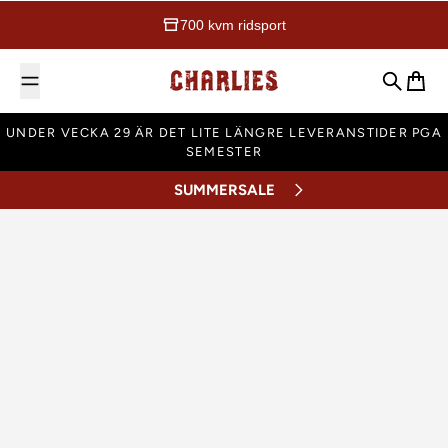
700 kvm ridsport
Charlies Ridsport
Sök
Varuk
UNDER VECKA 29 ÄR DET LITE LÄNGRE LEVERANSTIDER PGA
SEMESTER
SUMMERSALE