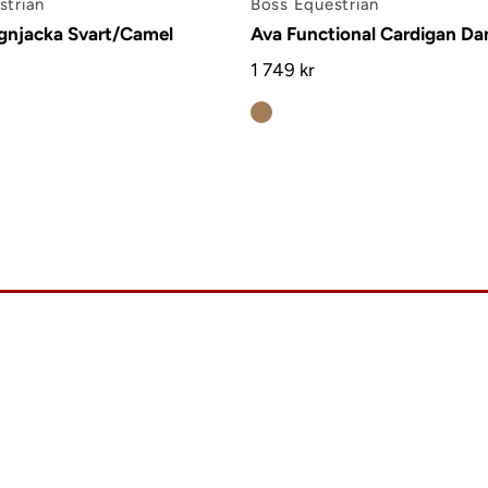
strian
Boss Equestrian
gnjacka Svart/Camel
Ava Functional Cardigan D
1 749 kr
Kont
Vanl
Köpv