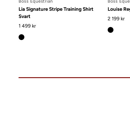
Boss Equestrian
Boss Eque
Lia Signature Stripe Training Shirt
Louise Re
Svart
2 199 kr
1 499 kr
info@charlies.nu