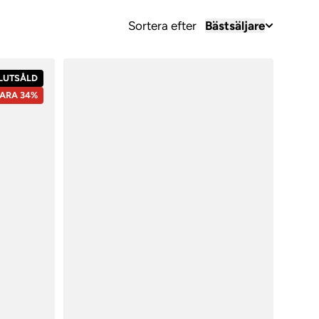
Sortera efter
Bästsäljare
LUTSÅLD
ARA 34%