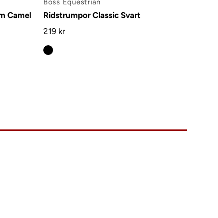
Boss Equestrian
am Camel
Ridstrumpor Classic Svart
219 kr
akta oss
iga frågor
illkor