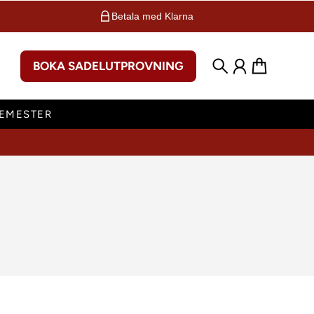
Betala med Klarna
BOKA SADELUTPROVNING
Sök
Konto
Varukorg
SEMESTER