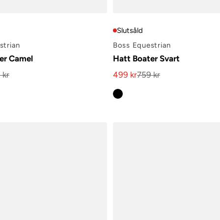
Slutsåld
strian
Boss Equestrian
er Camel
Hatt Boater Svart
 kr
499 kr
759 kr
is
Kampanjpris