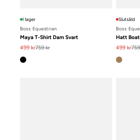
I lager
Slutsåld
Boss Equestrian
Boss Eque
Maya T-Shirt Dam Svart
Hatt Boat
499 kr
759 kr
499 kr
759
Kampanjpris
Kampanjpr