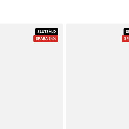
SLUTSÅLD
S
SPARA 34%
SP