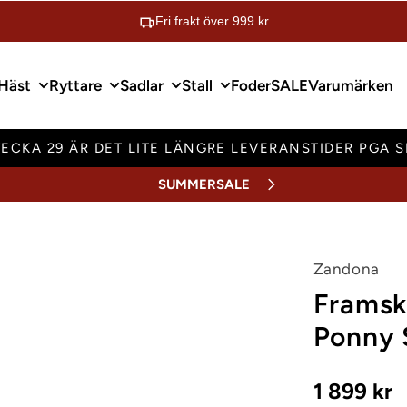
Fri frakt över 999 kr
Häst
Ryttare
Sadlar
Stall
Foder
SALE
Varumärken
ECKA 29 ÄR DET LITE LÄNGRE LEVERANSTIDER PGA 
SUMMERSALE
Zandona
Framsk
Ponny 
1 899 kr