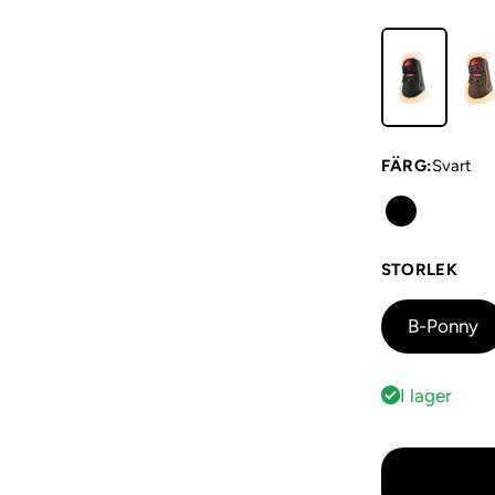
FÄRG
:
Svart
STORLEK
B-Ponny
I lager