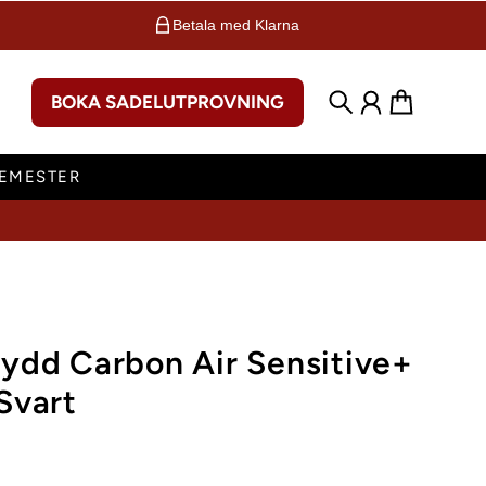
Betala med Klarna
BOKA SADELUTPROVNING
Sök
Konto
Varukorg
SEMESTER
ydd Carbon Air Sensitive+
Svart