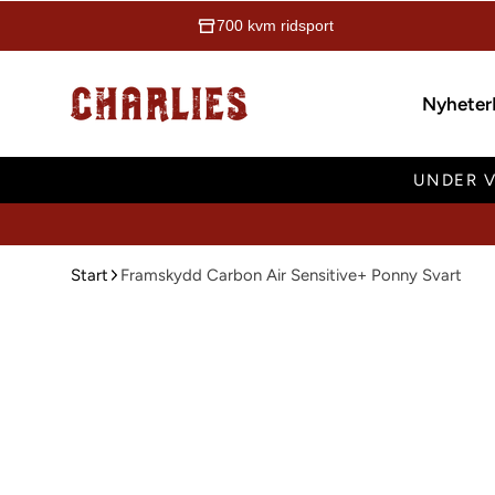
700 kvm ridsport
Charlies Ridsport
Nyheter
UNDER V
Start
Framskydd Carbon Air Sensitive+ Ponny Svart