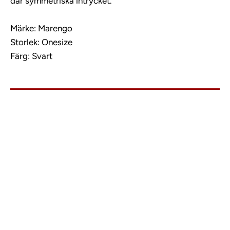
där symmetriska intrycket.
Märke: Marengo
Storlek: Onesize
Färg: Svart
info@charlies.nu