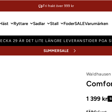
Fri frakt över 999 kr
Häst
Ryttare
Sadlar
Stall
Foder
SALE
Varumärken
ECKA 29 ÄR DET LITE LÄNGRE LEVERANSTIDER PGA 
SUMMERSALE
Waldhausen
Comfor
1 399 kr
S