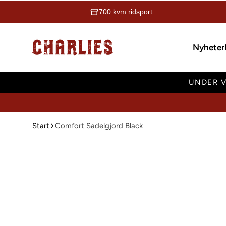
700 kvm ridsport
Charlies Ridsport
Nyheter
UNDER V
Start
Comfort Sadelgjord Black