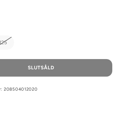
125
SLUTSÅLD
r: 208504012020