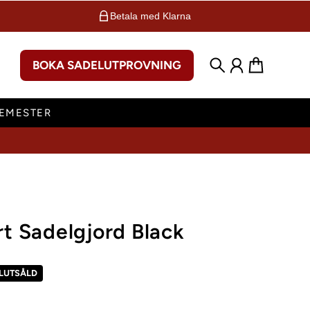
Betala med Klarna
BOKA SADELUTPROVNING
Sök
Konto
Varukorg
SEMESTER
t Sadelgjord Black
LUTSÅLD