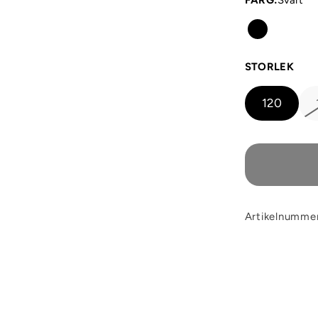
FÄRG
:
Svart
STORLEK
120
Artikelnumme