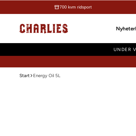
700 kvm ridsport
Charlies Ridsport
Nyheter
UNDER V
Start
Energy Oil 5L