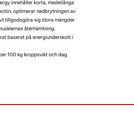
nergy innehåller korta, medellånga
ecitin, optimerar nedbrytningen av
ivt tillgodogöra sig stora mängder
l musklernas återhämtning.
erat baserat på energiunderskott i
t per 100 kg kroppsvikt och dag.