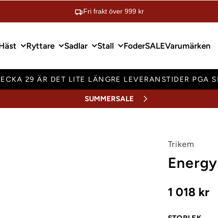
Fri frakt över 999 kr
Häst
Ryttare
Sadlar
Stall
Foder
SALE
Varumärken
ECKA 29 ÄR DET LITE LÄNGRE LEVERANSTIDER PGA 
SUMMERSALE
Trikem
Energy
1 018 kr