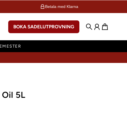
Betala med Klarna
BOKA SADELUTPROVNING
Sök
Konto
Varukorg
SEMESTER
 Oil 5L