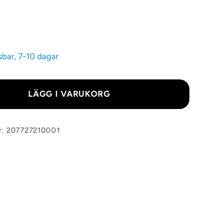
sbar, 7-10 dagar
LÄGG I VARUKORG
r: 207727210001