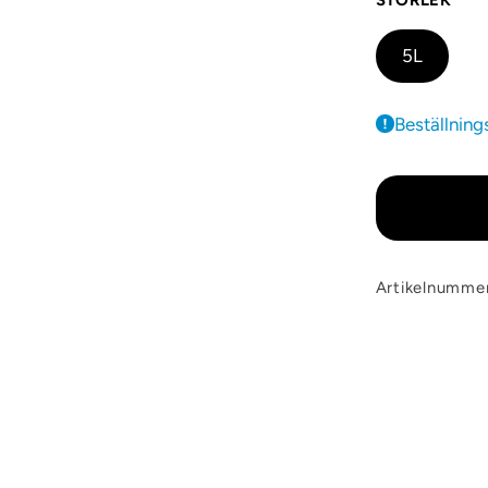
STORLEK
5L
Beställning
Artikelnumme