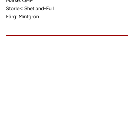
Märke: QHP
Storlek: Shetland-Full
Färg: Mintgrön
info@charlies.nu