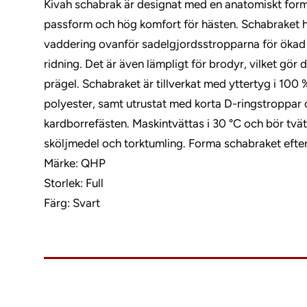
Kivah schabrak är designat med en anatomiskt form
passform och hög komfort för hästen. Schabraket h
vaddering ovanför sadelgjordsstropparna för ökad h
ridning. Det är även lämpligt för brodyr, vilket gör d
prägel. Schabraket är tillverkat med yttertyg i 100
polyester, samt utrustat med korta D-ringstroppar
kardborrefästen. Maskintvättas i 30 °C och bör tvätt
sköljmedel och torktumling. Forma schabraket efter 
Märke: QHP
Storlek: Full
Färg: Svart