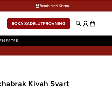
Betala med Klarna
BOKA SADELUTPROVNING
Sök
Konto
Varukorg
SEMESTER
habrak Kivah Svart