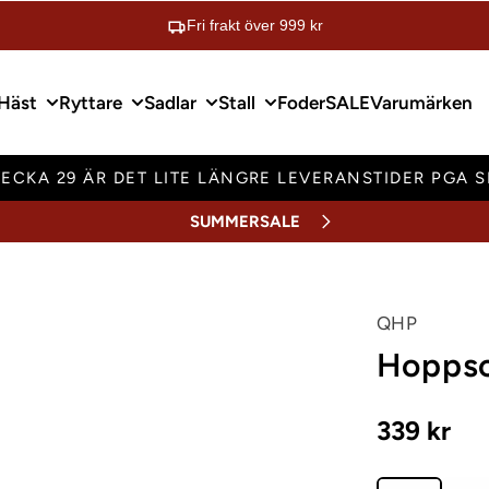
Fri frakt över 999 kr
Häst
Ryttare
Sadlar
Stall
Foder
SALE
Varumärken
ECKA 29 ÄR DET LITE LÄNGRE LEVERANSTIDER PGA 
SUMMERSALE
QHP
Hoppsc
339 kr