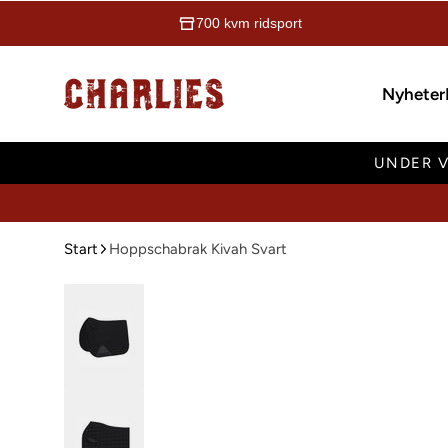
700 kvm ridsport
Charlies Ridsport
Nyheter
UNDER V
Start
Hoppschabrak Kivah Svart