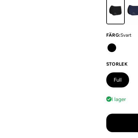
FÄRG
:
Svart
STORLEK
Full
I lager