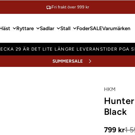
Fri frakt över 999 kr
Häst
Ryttare
Sadlar
Stall
Foder
SALE
Varumärken
ECKA 29 ÄR DET LITE LÄNGRE LEVERANSTIDER PGA 
SUMMERSALE
HKM
Hunter 
Black
Kampanjp
799 kr
1 5