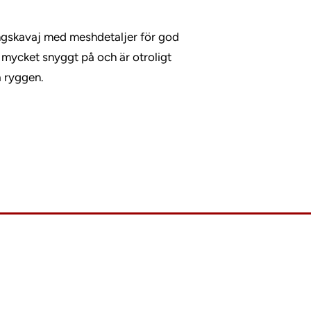
ingskavaj med meshdetaljer för god
 mycket snyggt på och är otroligt
å ryggen.
Kont