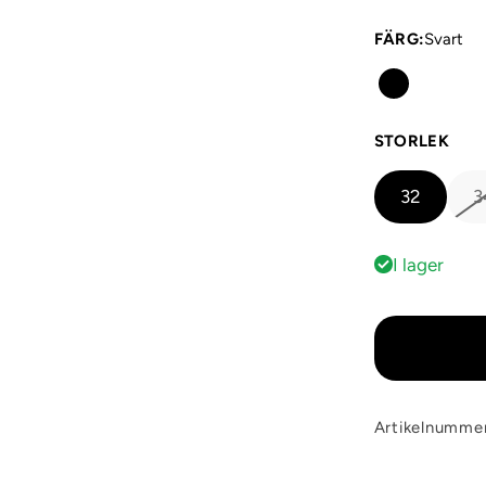
FÄRG
:
Svart
STORLEK
32
3
I lager
Artikelnumme