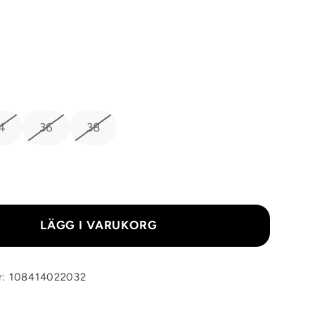
4
36
38
LÄGG I VARUKORG
r: 108414022032