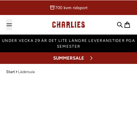
700 kvm ridsport
Charlies Ridsport
Sök
Varuk
UNDER VECKA 29 ÄR DET LITE LÄNGRE LEVERANSTIDER PGA
SEMESTER
SUMMERSALE
Start
Lädersula