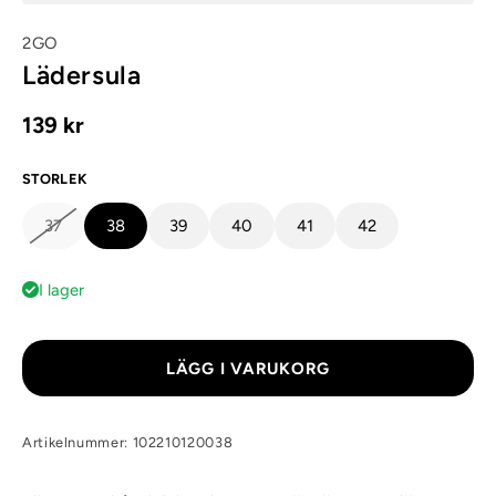
2GO
Lädersula
139 kr
STORLEK
37
38
39
40
41
42
I lager
LÄGG I VARUKORG
Artikelnummer: 102210120038