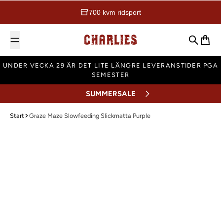
700 kvm ridsport
Charlies Ridsport
Sök
Varuk
UNDER VECKA 29 ÄR DET LITE LÄNGRE LEVERANSTIDER PGA
SEMESTER
SUMMERSALE
Start
Graze Maze Slowfeeding Slickmatta Purple