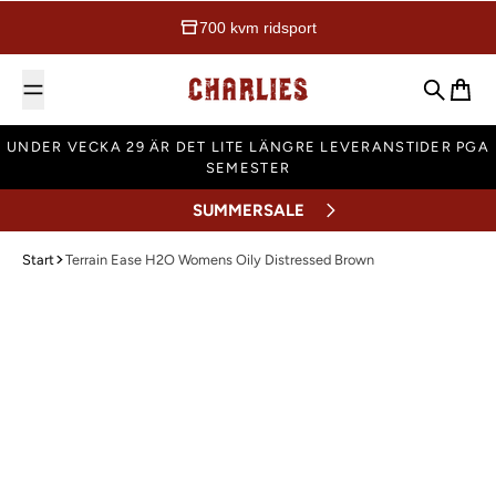
700 kvm ridsport
Charlies Ridsport
Sök
Varuk
UNDER VECKA 29 ÄR DET LITE LÄNGRE LEVERANSTIDER PGA
SEMESTER
SUMMERSALE
Start
Terrain Ease H2O Womens Oily Distressed Brown