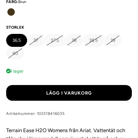
FÄRG
:
Brun
STORLEK
36.5
37
37.5
38
38.5
39
40
I lager
LÄGG I VARUKORG
Artikelnummer: 102318416035
Terrain Ease H2O Womens från Ariat. Vattentät och