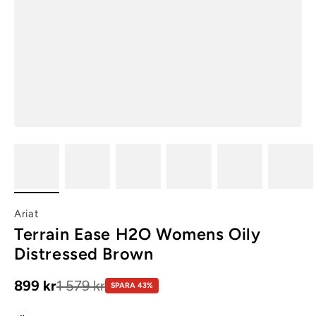
Ariat
Terrain Ease H2O Womens Oily
Distressed Brown
Kampanjpris
899 kr
1 579 kr
SPARA 43%