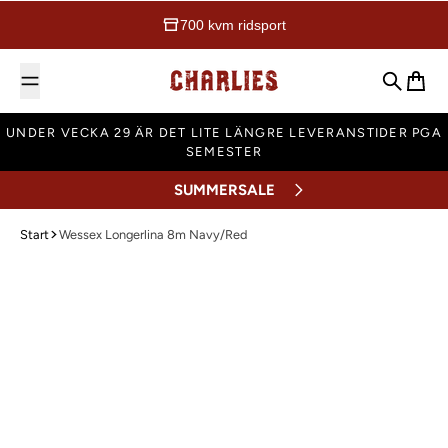
700 kvm ridsport
Charlies Ridsport
Sök
Varuk
UNDER VECKA 29 ÄR DET LITE LÄNGRE LEVERANSTIDER PGA
SEMESTER
SUMMERSALE
Start
Wessex Longerlina 8m Navy/Red